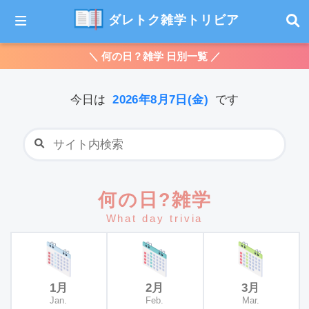
ダレトク雑学トリビア
＼ 何の日？雑学 日別一覧 ／
2026年8月7日(金)
今日は
です
何の日?雑学
What day trivia
1月
2月
3月
Jan.
Feb.
Mar.