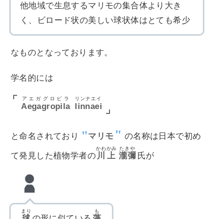
他地域で生息するマリモの集合体より大き
く、ビロード状の美しい球状体はとても希少
なものとなっております。
学名的には
アエガグロピラ
リンナエイ
Aegagropila
linnaei
と命名されており
マリモ
の名称は日本で初め
かわかみ
たきや
て発見した植物学者の
川上
瀧彌
氏が
まり
も
毬
の形に似ている
藻