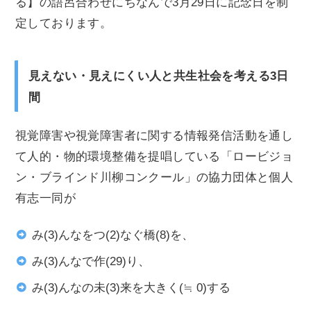
る】の語呂合わせにちなんで3月29日に記念日を制
定しております。
見えない・見えにくい人と共生社会を考える3日
間
視覚障害や視覚障害者に関する情報発信活動を通し
て人的・物的環境整備を提唱している「ロービジョ
ン・ブラインド川柳コンクール」の協力団体と個人
有志一同が
み(3)んなをつ(2)なぐ橋(8)を、
み(3)んなで作(29)り、
み(3)んなの未(3)来を大きく(≒ 0)する