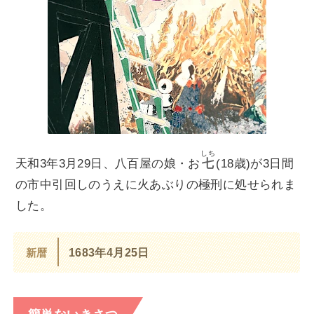
しち
天和3年3月29日、八百屋の娘・お
七
(18歳)が3日間
の市中引回しのうえに火あぶりの極刑に処せられま
した。
新暦
1683年4月25日