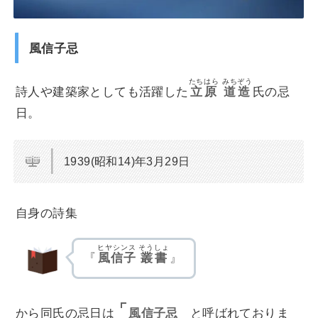
風信子忌
たちはら
みちぞう
詩人や建築家としても活躍した
立原
道造
氏の忌
日。
1939(昭和14)年3月29日
自身の詩集
ヒヤシンス
そうしょ
『
風信子
叢書
』
風信子忌
から同氏の忌日は
と呼ばれておりま