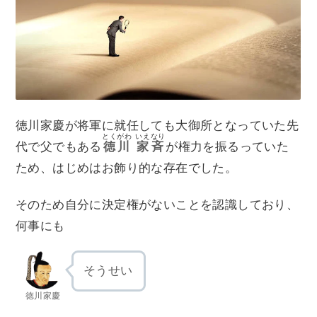
徳川家慶が将軍に就任しても大御所となっていた先
とくがわ
いえなり
代で父でもある
徳川
家斉
が権力を振るっていた
ため、はじめはお飾り的な存在でした。
そのため自分に決定権がないことを認識しており、
何事にも
そうせい
徳川家慶