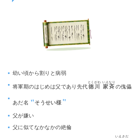
幼い頃から割りと病弱
とくがわ
いえなり
将軍期のはじめは父であり先代
徳川
家斉
の傀儡
あだ名
そうせい様
父が嫌い
父に似てなかなかの絶倫
いえさだ