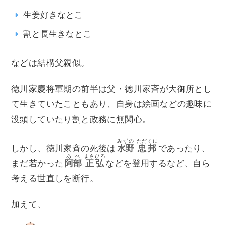
生姜好きなとこ
割と長生きなとこ
などは結構父親似。
徳川家慶将軍期の前半は父・徳川家斉が大御所とし
て生きていたこともあり、自身は絵画などの趣味に
没頭していたり割と政務に無関心。
みずの
ただくに
しかし、徳川家斉の死後は
水野
忠邦
であったり、
あべ
まさひろ
まだ若かった
阿部
正弘
などを登用するなど、自ら
考える世直しを断行。
加えて、