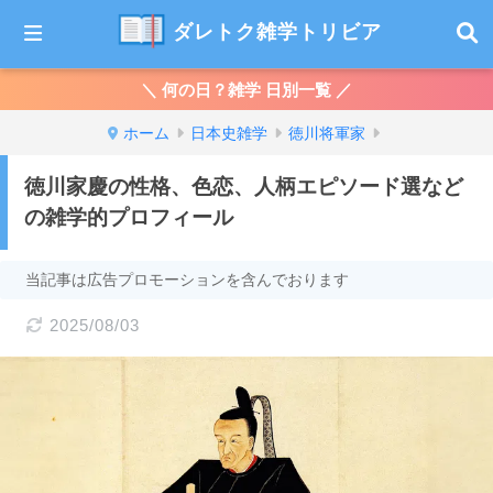
ダレトク雑学トリビア
＼ 何の日？雑学 日別一覧 ／
ホーム
日本史雑学
徳川将軍家
徳川家慶の性格、色恋、人柄エピソード選など
の雑学的プロフィール
当記事は広告プロモーションを含んでおります
2025/08/03