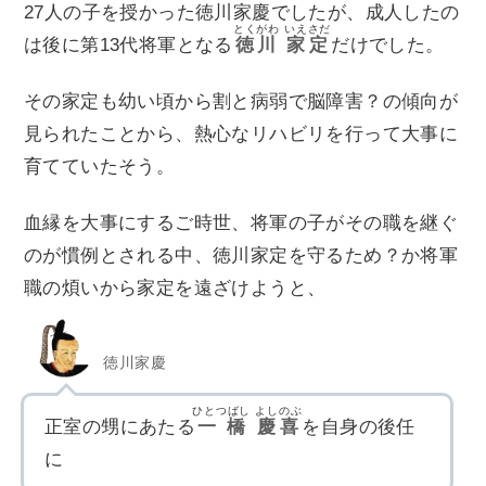
27人の子を授かった徳川家慶でしたが、成人したの
とくがわ
いえさだ
は後に第13代将軍となる
徳川
家定
だけでした。
その家定も幼い頃から割と病弱で脳障害？の傾向が
見られたことから、熱心なリハビリを行って大事に
育てていたそう。
血縁を大事にするご時世、将軍の子がその職を継ぐ
のが慣例とされる中、徳川家定を守るため？か将軍
職の煩いから家定を遠ざけようと、
徳川家慶
ひとつばし
よしのぶ
正室の甥にあたる
一橋
慶喜
を自身の後任
に