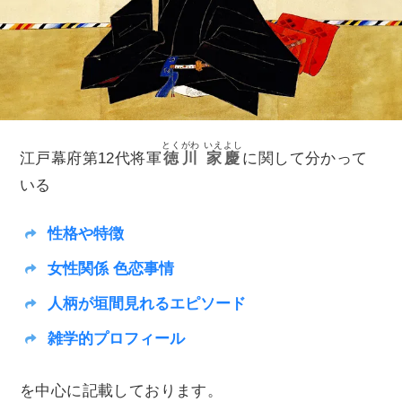
とくがわ
いえよし
江戸幕府第12代将軍
徳川
家慶
に関して分かって
いる
性格や特徴
女性関係 色恋事情
人柄が垣間見れるエピソード
雑学的プロフィール
を中心に記載しております。