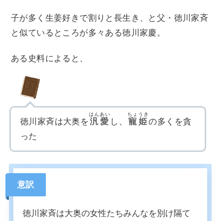
子が多く生姜好きで割りと長生き、と父・徳川家斉
と似ているところが多々ある徳川家慶。
ある史料によると、
はんあい
ちょうき
徳川家斉は大奥を
汎愛
し、
寵姫
の多くを貪
った
意訳
徳川家斉は大奥の女性たちみんなを別け隔て