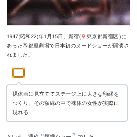
1947(昭和22)年1月15日、新宿(
東京都新宿区
)に
あった帝都座劇場で日本初のヌードショーが開演さ
れました。
裸体画に見立ててステージ上に大きな額縁を
つくり、その額縁の中で裸体の女性が実際に
現れる
という、通称
額縁ショー
でした。