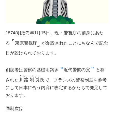
1874(明治7)年1月15日、現：
警視庁
の前身にあた
東京警視庁
る
が創設されたことにちなんで記念
日が設けられております。
創設者は警察の基礎を築き
近代警察の父
と称
かわじ
としよし
された
川路
利良
氏で、フランスの警察制度を参考
にして日本に合う内容に改定するかたちで発足して
おります。
同制度は