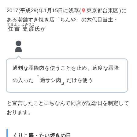
2017(平成29)年1月15日に浅草(
東京都台東区
)に
ある老舗すき焼き店「ちんや」の六代目当主・
すみよし
ふみひこ
住吉
史彦
氏が
過剰な霜降肉を使うことを止め、適度な霜降
適サシ肉
の入った
だけを使う
と宣言したことにちなんで同店が記念日を制定して
おります。
くりこ庵・たい焼きの日