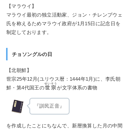
【マラウイ】
マラウイ最初の独立活動家、ジョン・チレンブウェ
氏を称えるためマラウイ政府が1月15日に記念日を
制定しております。
チョソングルの日
【北朝鮮】
世宗25年12月(ユリウス暦：1444年1月)に、李氏朝
せいそう
鮮・第4代国王の
世宗
が文字体系の書物
『訓民正音』
を作成したことにちなんで、新暦換算した月の中間