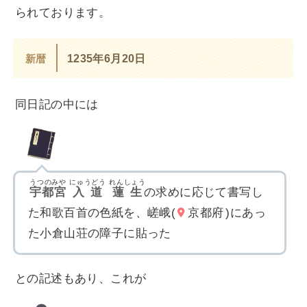
られております。
新暦
1235年6月20日
同日記の中には
うつのみや
にゅうどう
れんしょう
宇都宮
入道
蓮生
の求めに応じて書写し
た和歌百首の色紙を、嵯峨(
京都府
)にあっ
た小倉山荘の障子に貼った
との記述もあり、これが