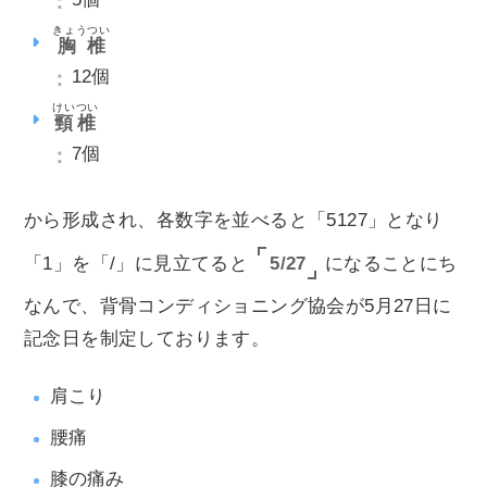
きょうつい
胸椎
12個
けいつい
頸椎
7個
から形成され、各数字を並べると「5127」となり
5/27
「1」を「/」に見立てると
になることにち
なんで、背骨コンディショニング協会が5月27日に
記念日を制定しております。
肩こり
腰痛
膝の痛み