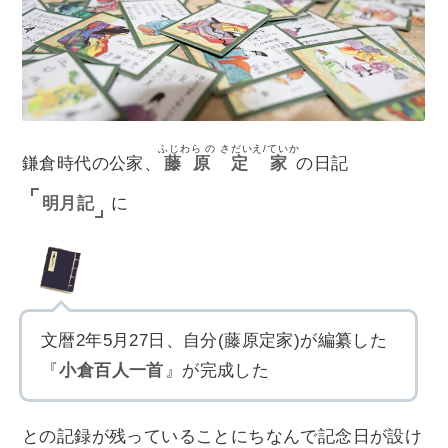
ふじわら の
さだいえ/ていか
鎌倉時代の公家、
藤原
定家
の日記
明月記
に
文暦2年5月27日、自分(藤原定家)が編纂した
『
小倉百人一首
』が完成した
との記録が残っていることにちなんで記念日が設け