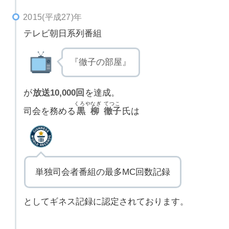
2015(平成27)年
テレビ朝日系列番組
『徹子の部屋』
が
放送10,000回
を達成。
くろやなぎ
てつこ
司会を務める
黒柳
徹子
氏は
単独司会者番組の最多MC回数記録
としてギネス記録に認定されております。