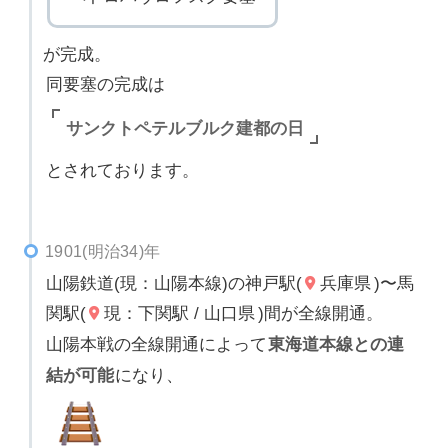
が完成。
同要塞の完成は
サンクトペテルブルク建都の日
とされております。
1901(明治34)年
山陽鉄道(現：山陽本線)の神戸駅(
兵庫県
)〜馬
関駅(
現：下関駅 / 山口県
)間が全線開通。
山陽本戦の全線開通によって
東海道本線との連
結が可能
になり、