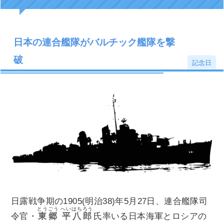
日本の連合艦隊がバルチック艦隊を撃
破
記念日
日露戦争期の1905(明治38)年5月27日、連合艦隊司
とうごう
へいはちろう
令官・
東郷
平八郎
氏率いる日本海軍とロシアの