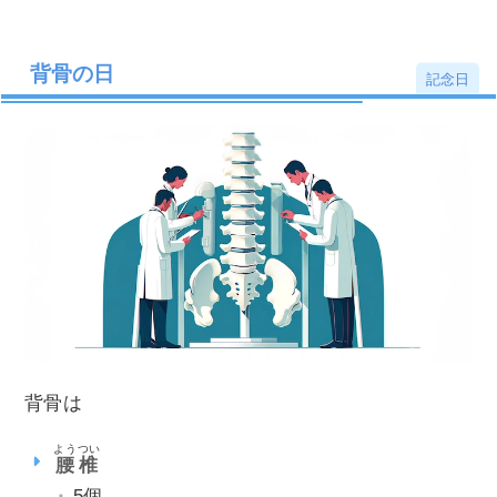
背骨の日
記念日
背骨は
ようつい
腰椎
5個