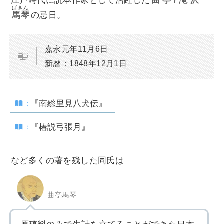
江戸時代に読本作家として活躍した
曲亭/滝沢
ばきん
馬琴
の忌日。
嘉永元年11月6日
新暦：1848年12月1日
『南総里見八犬伝』
『椿説弓張月』
など多くの著を残した同氏は
曲亭馬琴