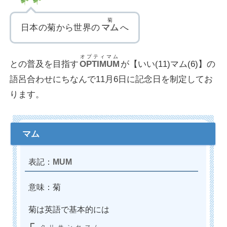
菊
日本の菊から世界の
マム
へ
オプティマム
との普及を目指す
OPTIMUM
が【いい(11)マム(6)】の
語呂合わせにちなんで11月6日に記念日を制定してお
ります。
MUM
意味：菊
菊は英語で基本的には
クリサンセマム