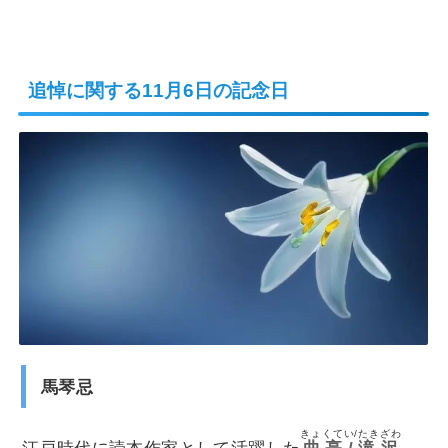
追悼に関する11月6日の記念日
馬琴忌
きょくてい/たきざわ