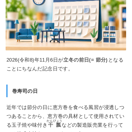
2026(令和8)年11月6日が
立冬の前日(= 節分)
となる
ことにちなんだ記念日です。
巻寿司の日
近年では節分の日に恵方巻を食べる風習が浸透しつ
つあることから、恵方巻の具材として使用されてい
かんぴょう
る玉子焼や味付き
干瓢
などの製造販売業を行って