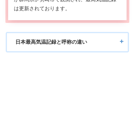
は更新されております。
日本最高気温記録と呼称の違い
順位
気温
場所
地点
日付
2025年
1
41.8℃
群馬県
伊勢崎
8月5日
2025年
静岡県
静岡
8月6日