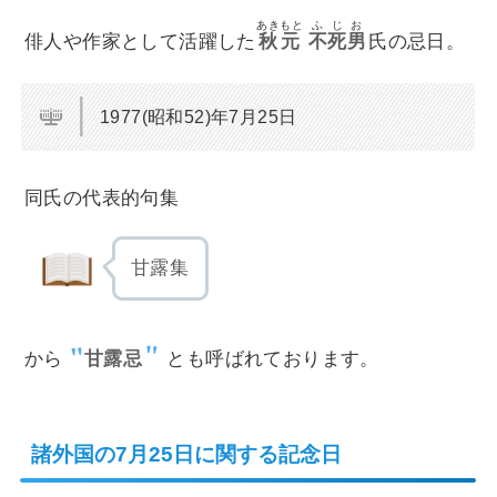
あきもと
ふじお
俳人や作家として活躍した
秋元
不死男
氏の忌日。
1977(昭和52)年7月25日
同氏の代表的句集
甘露集
から
甘露忌
とも呼ばれております。
諸外国の7月25日に関する記念日