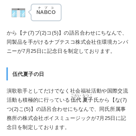
ナブコ
NABCO
から【ナ(7)ブ(2)コ(5)】の語呂合わせにちなんで、
同製品を手がけるナブテスコ株式会社住環境カンパ
ニーが7月25日に記念日を制定しております。
伍代夏子の日
演歌歌手としてだけでなく社会福祉活動や国際交流
ごだい
なつこ
活動も積極的に行っている
伍代
夏子
氏から【な(7)
つ(2)こ(5)】の語呂合わせにちなんで、同氏所属事
務所の株式会社ボイスミュージックが7月25日に記
念日を制定しております。