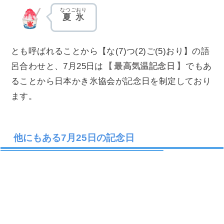
2025年
なつごおり
群馬県
前橋
夏氷
8月5日
2024年
栃木県
佐野
とも呼ばれることから【な(7)つ(2)ご(5)おり】の語
7月29日
呂合わせと、7月25日は
最高気温記念日
でもあ
2018年
ることから日本かき氷協会が記念日を制定しており
9
41.0℃
岐阜県
美濃
8月8日
ます。
2018年
岐阜県
金山
8月6日
他にもある7月25日の記念日
2013年
高知県
江川崎
8月12日
2020年
静岡県
天竜
8月16日
14
40.9℃
2007年
岐阜県
多治見