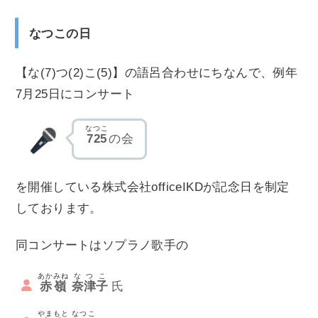
なつこの日
【な(7)つ(2)こ(5)】の語呂合わせにちなんで、例年
7月25日にコンサート
なつこ
725
の会
を開催している株式会社officeIKDが記念日を制定
しております。
同コンサートはソプラノ歌手の
あかみね
なつこ
赤嶺
奈津子
やまもと
なつこ