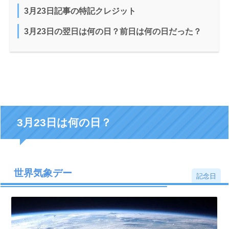
3月23日にあった出来事
天正遣欧少年使節がローマ教皇に公式謁見
丸の内線が全線開通
他にもある3月23日の出来事
3月23日の誕生日占い
3月23日生まれの有名人
3月23日の花と花言葉
3月23日記事の特記クレジット
3月23日の翌日は何の日？前日は何の日だった？