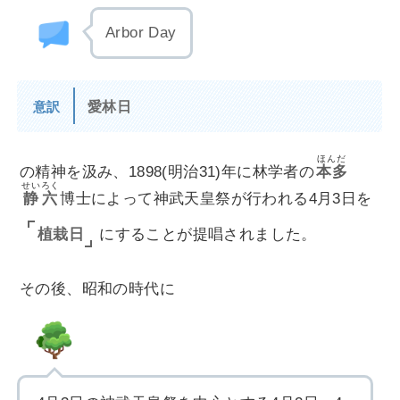
Arbor Day
愛林日
意訳
ほんだ
の精神を汲み、1898(明治31)年に林学者の
本多
せいろく
静六
博士によって神武天皇祭が行われる4月3日を
植栽日
にすることが提唱されました。
その後、昭和の時代に