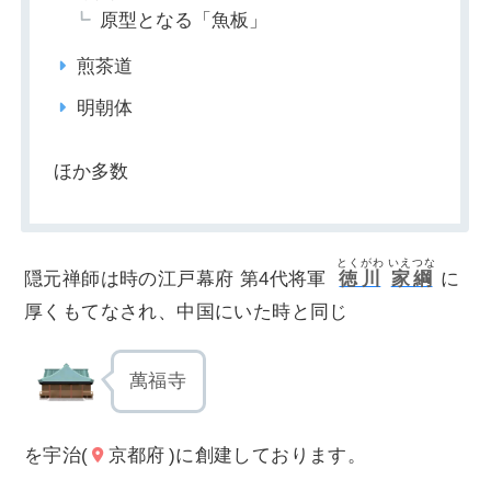
原型となる「魚板」
煎茶道
明朝体
ほか多数
とくがわ
いえつな
隠元禅師は時の江戸幕府 第4代将軍
徳川
家綱
に
厚くもてなされ、中国にいた時と同じ
萬福寺
を宇治(
京都府
)に創建しております。