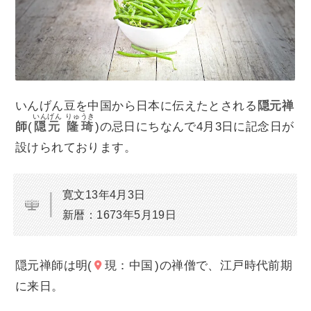
いんげん豆を中国から日本に伝えたとされる
隠元禅
いんげん
りゅうき
師
(
隠元
隆琦
)の忌日にちなんで4月3日に記念日が
設けられております。
寛文13年4月3日
新暦：1673年5月19日
隠元禅師は明(
現：中国
)の禅僧で、江戸時代前期
に来日。