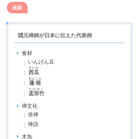
余談
隠元禅師が日本に伝えた代表例
食材
いんげん豆
すいか
西瓜
れんこん
蓮根
たけのこ
孟宗竹
禅文化
坐禅
禅語
木魚