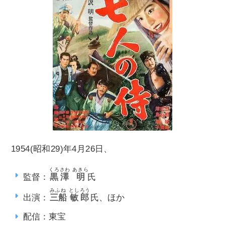
1954(昭和29)年4月26日、
くろさわ
あきら
監督：
黒澤
明
氏
みふね
としろう
出演：
三船
敏郎
氏、ほか
配信：東宝