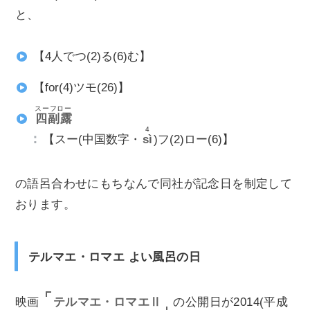
と、
【4人でつ(2)る(6)む】
【for(4)ツモ(26)】
スーフロー
四副露
4
【スー(中国数字・
sì
)フ(2)ロー(6)】
の語呂合わせにもちなんで同社が記念日を制定して
おります。
テルマエ・ロマエ よい風呂の日
テルマエ・ロマエⅡ
映画
の公開日が2014(平成