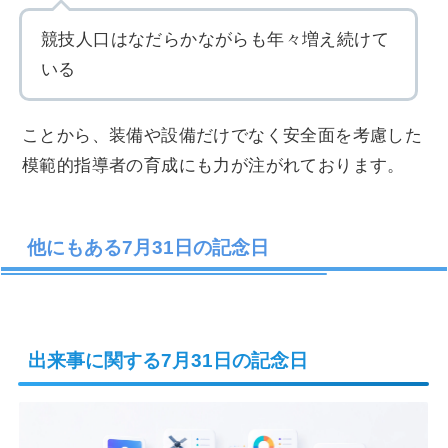
競技人口はなだらかながらも年々増え続けて
いる
T・エジソン
ことから、装備や設備だけでなく安全面を考慮した
模範的指導者の育成にも力が注がれております。
人々が喜ん
で使ってくれなければ何の意味もない
他にもある7月31日の記念日
研究家
出来事に関する7月31日の記念日