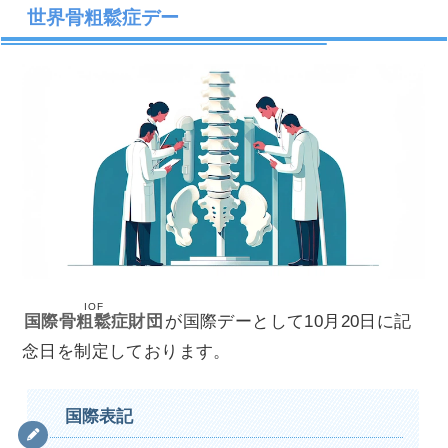
世界骨粗鬆症デー
IOF
国際骨粗鬆症財団
が国際デーとして10月20日に記
念日を制定しております。
国際表記