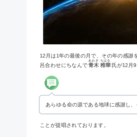
12月は1年の最後の月で、その年の感謝
あおき
ちはる
呂合わせにちなんで
青木
稚華
氏が12月
あらゆる命の源である地球に感謝し、
ことが提唱されております。