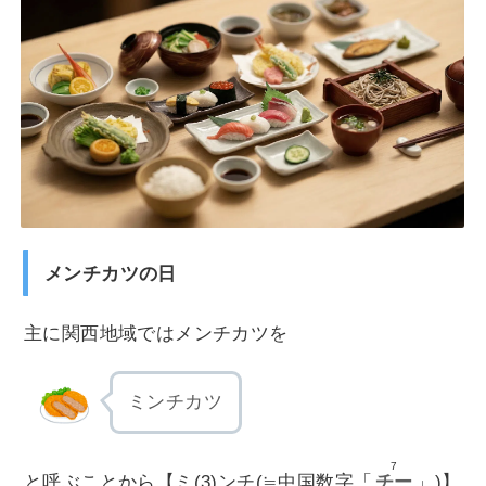
メンチカツの日
主に関西地域ではメンチカツを
ミンチカツ
7
と呼ぶことから【ミ(3)ンチ(≒中国数字「
チー
」)】