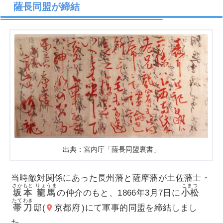
薩長同盟が締結
出典：宮内庁「薩長同盟裏書」
当時敵対関係にあった長州藩と薩摩藩が土佐藩士・
さかもと
りょうま
こまつ
坂本
龍馬
の仲介のもと、1866年3月7日に
小松
たてわき
帯刀
邸(
京都府
)にて軍事的同盟を締結しまし
た。