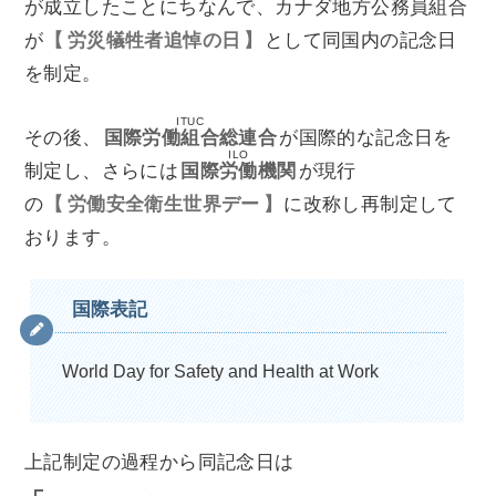
が成立したことにちなんで、カナダ地方公務員組合
が
労災犠牲者追悼の日
として同国内の記念日
を制定。
ITUC
その後、
国際労働組合総連合
が国際的な記念日を
ILO
制定し、さらには
国際労働機関
が現行
の
労働安全衛生世界デー
に改称し再制定して
おります。
国際表記
World Day for Safety and Health at Work
上記制定の過程から同記念日は