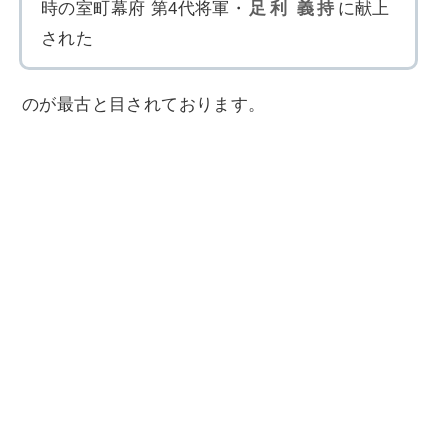
時の室町幕府 第4代将軍・
足利
義持
に献上
された
のが最古と目されております。