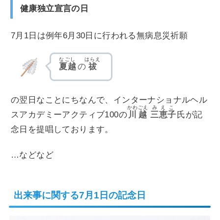
健康独立宣言の日
7月1日は例年6月30日に行われる無病息災祈願
なごし
はらえ
夏越
の
祓
の翌日なことにちなんで、インターナショナルヘル
かわごえ
みえこ
スアカデミーアクティブ100の
川越
三恵子
氏が記
念日を提唱しております。
…などなど
出来事に関する7月1日の記念日