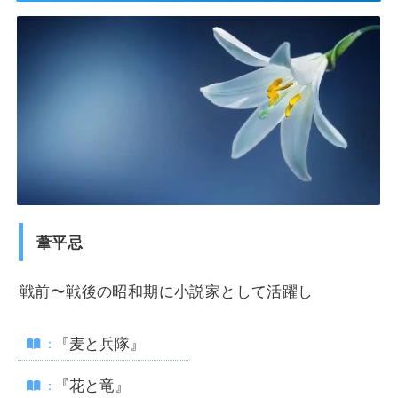
葦平忌
戦前〜戦後の昭和期に小説家として活躍し
『麦と兵隊』
『花と竜』