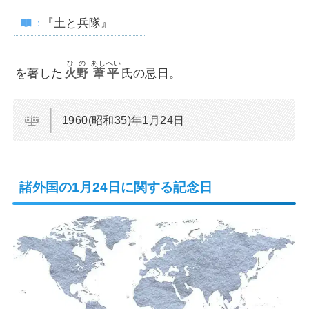
『土と兵隊』
ひの
あしへい
を著した
火野
葦平
氏の忌日。
1960(昭和35)年1月24日
諸外国の1月24日に関する記念日