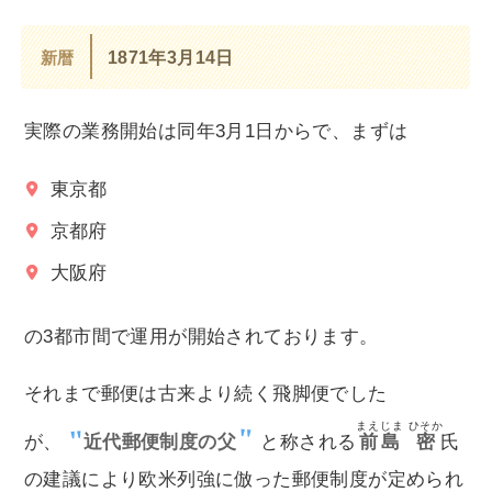
新暦
1871年3月14日
実際の業務開始は同年3月1日からで、まずは
東京都
京都府
大阪府
の3都市間で運用が開始されております。
それまで郵便は古来より続く飛脚便でした
まえじま
ひそか
が、
近代郵便制度の父
と称される
前島
密
氏
の建議により欧米列強に倣った郵便制度が定められ