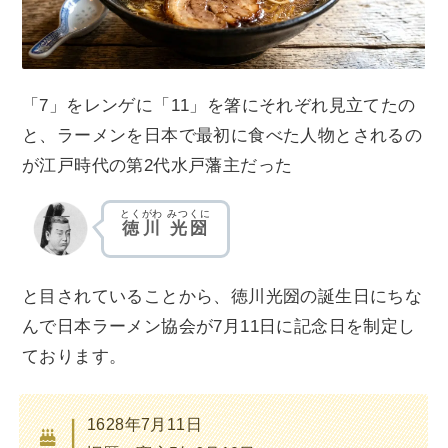
「7」をレンゲに「11」を箸にそれぞれ見立てたの
と、ラーメンを日本で最初に食べた人物とされるの
が江戸時代の第2代水戸藩主だった
とくがわ
みつくに
徳川
光圀
と目されていることから、徳川光圀の誕生日にちな
んで日本ラーメン協会が7月11日に記念日を制定し
ております。
1628年7月11日