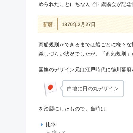
められた
ことにちなんで国旗協会が記念
1870年2月27日
新暦
商船規則ができるまでは船ごとに様々な
識しづらい状況でしたが、「商船規則」
国旗のデザイン元は江戸時代に徳川幕府
白地に日の丸デザイン
を踏襲にしたもので、当時は
比率
縦：7