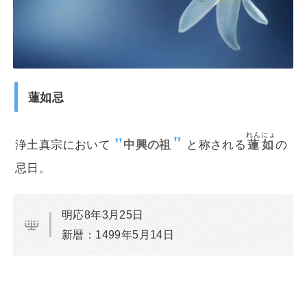
蓮如忌
れんにょ
浄土真宗において
中興の祖
と称される
蓮如
の
忌日。
明応8年3月25日
新暦：1499年5月14日