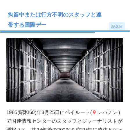
拘留中または行方不明のスタッフと連
帯する国際デー
記念日
1985(昭和60)年3月25日にベイルート(
レバノン
)
で国連情報センターのスタッフとジャーナリストが
誘拐され、約24年後の2009(平成21)年に遺体となっ