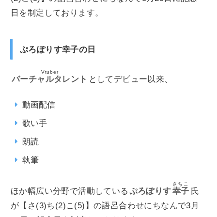
日を制定しております。
ぷろぽりす幸子の日
Vtuber
バーチャルタレント
としてデビュー以来、
動画配信
歌い手
朗読
執筆
さちこ
ほか幅広い分野で活動している
ぷろぽりす
幸子
氏
が【さ(3)ち(2)こ(5)】の語呂合わせにちなんで3月