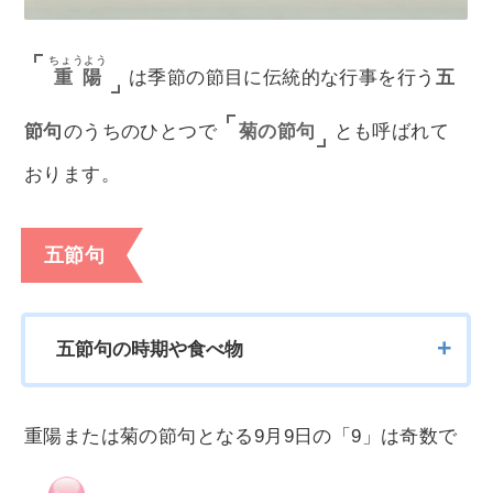
ちょうよう
重陽
は季節の節目に伝統的な行事を行う
五
菊の節句
節句
のうちのひとつで
とも呼ばれて
おります。
五節句
五節句の時期や食べ物
重陽または菊の節句となる9月9日の「9」は奇数で
じんじつ